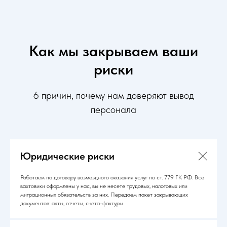
Как мы закрываем ваши
риски
6 причин, почему нам доверяют вывод
персонала
Юридические риски
Работаем по договору возмездного оказания услуг по ст. 779 ГК РФ. Все
вахтовики оформлены у нас, вы не несете трудовых, налоговых или
миграционных обязательств за них. Передаем пакет закрывающих
документов: акты, отчеты, счета-фактуры