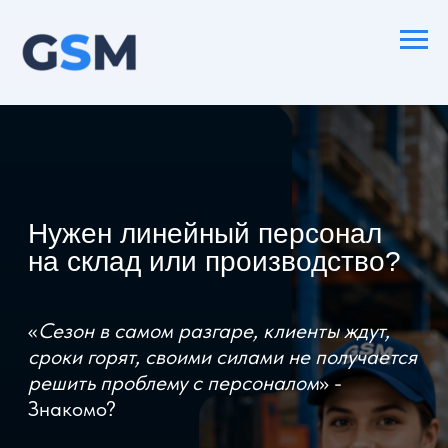
Нужен линейный персонал
на склад или производство?
«
Сезон в самом разгаре, клиенты ждут,
сроки горят, своими силами не получается
решить проблему с персоналом
» -
Знакомо?
80% наших клиентов сталкиваются с
этими проблемами. Узнайте, как мы
решаем вопрос с персоналом под ключ -
получите бесплатную консультацию!