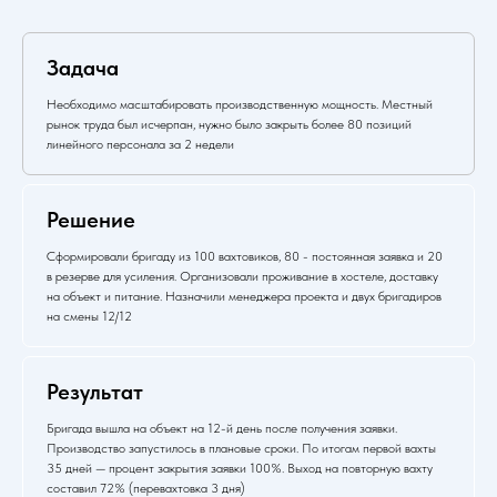
Задача
Необходимо масштабировать производственную мощность. Местный
рынок труда был исчерпан, нужно было закрыть более 80 позиций
линейного персонала за 2 недели
Решение
Сформировали бригаду из 100 вахтовиков, 80 - постоянная заявка и 20
в резерве для усиления. Организовали проживание в хостеле, доставку
на объект и питание. Назначили менеджера проекта и двух бригадиров
на смены 12/12
Результат
Бригада вышла на объект на 12-й день после получения заявки.
Производство запустилось в плановые сроки. По итогам первой вахты
35 дней — процент закрытия заявки 100%. Выход на повторную вахту
составил 72% (перевахтовка 3 дня)